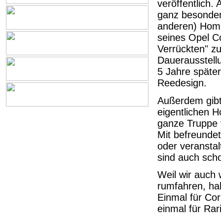
veröffentlich.
ganz besondere
anderen) Home
seines Opel C
Verrückten" zu
Dauerausstellu
5 Jahre später
Reedesign.
Außerdem gibt
eigentlichen 
ganze Truppe v
Mit befreundet
oder veransta
sind auch sch
Weil wir auch
rumfahren, hab
Einmal für Co
einmal für Rar