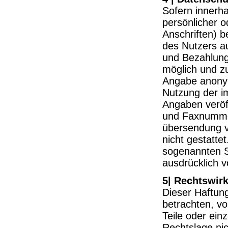
Sofern innerha
persönlicher 
Anschriften) b
des Nutzers au
und Bezahlung 
möglich und z
Angabe anonym
Nutzung der i
Angaben veröff
und Faxnummer
übersendung vo
nicht gestatte
sogenannten S
ausdrücklich v
5| Rechtswir
Dieser Haftung
betrachten, v
Teile oder ein
Rechtslage nic