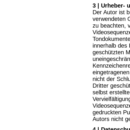
3 | Urheber-
Der Autor ist 
verwendeten G
zu beachten, v
Videosequenzen
Tondokumente,
innerhalb des 
geschützten M
uneingeschrän
Kennzeichenre
eingetragenen
nicht der Sch
Dritter geschü
selbst erstellt
Vervielfältig
Videosequenze
gedruckten Pu
Autors nicht g
4 | Datenschu