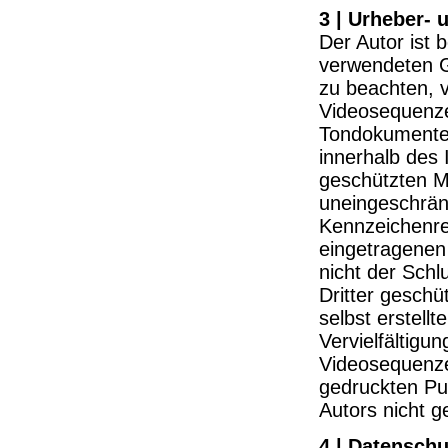
3 | Urheber-
Der Autor ist 
verwendeten G
zu beachten, v
Videosequenzen
Tondokumente,
innerhalb des 
geschützten M
uneingeschrän
Kennzeichenre
eingetragenen
nicht der Sch
Dritter geschü
selbst erstellt
Vervielfältig
Videosequenze
gedruckten Pu
Autors nicht g
4 | Datenschu