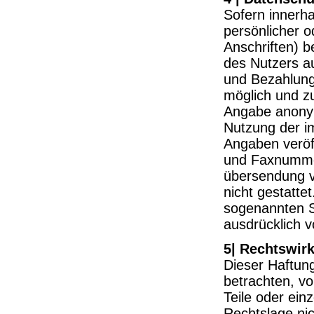
Sofern innerha
persönlicher 
Anschriften) b
des Nutzers au
und Bezahlung 
möglich und z
Angabe anonym
Nutzung der i
Angaben veröff
und Faxnummer
übersendung vo
nicht gestatte
sogenannten S
ausdrücklich v
5| Rechtswir
Dieser Haftung
betrachten, v
Teile oder ein
Rechtslage nic