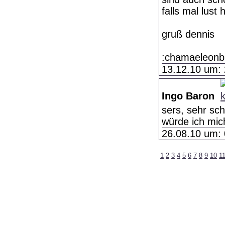
falls mal lust
gruß dennis
:chamaeleonb.
13.12.10 um: 
Ingo Baron
sers, sehr sc
würde ich mic
26.08.10 um: 
1
2
3
4
5
6
7
8
9
10
1
Impressum