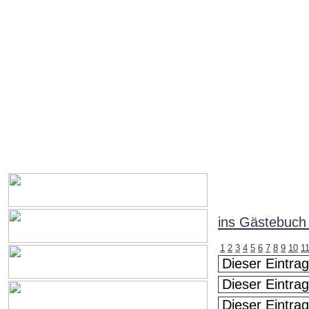
ins Gästebuch
1
2
3
4
5
6
7
8
9
10
1
Dieser Eintrag
Dieser Eintrag
Dieser Eintrag